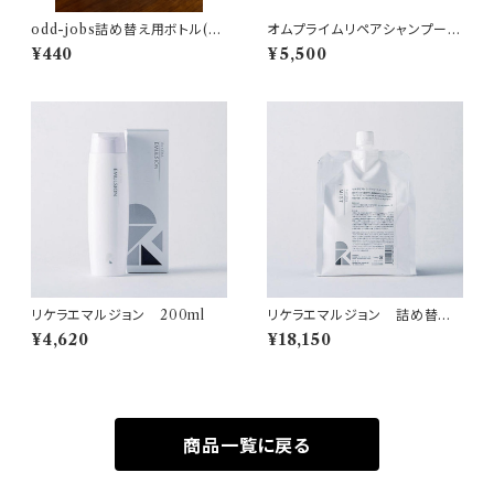
odd-jobs詰め替え用ボトル(ブ
オムプライムリペアシャンプー3
ラック)
40ml詰め替え
¥440
¥5,500
リケラエマルジョン 200ml
リケラエマルジョン 詰め替え１
L
¥4,620
¥18,150
商品一覧に戻る