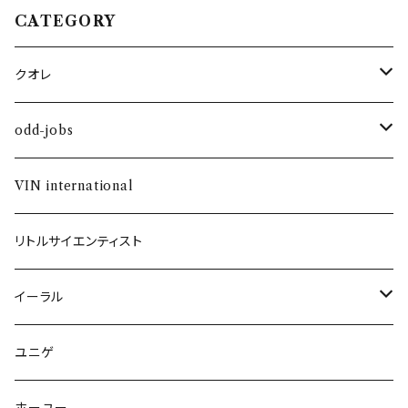
CATEGORY
クオレ
コスメティック
odd-jobs
ヘアケア
シャンプー＆トリートメント
VIN international
ネイル
リトルサイエンティスト
イーラル
スカルプケア
ユニゲ