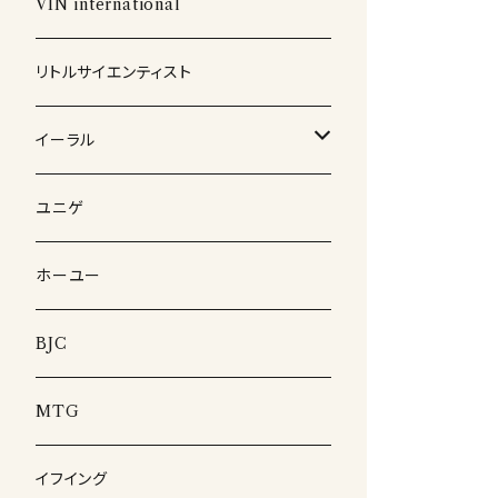
ヘアケア
シャンプー＆トリートメント
VIN international
ネイル
リトルサイエンティスト
イーラル
スカルプケア
ユニゲ
ホーユー
BJC
MTG
イフイング