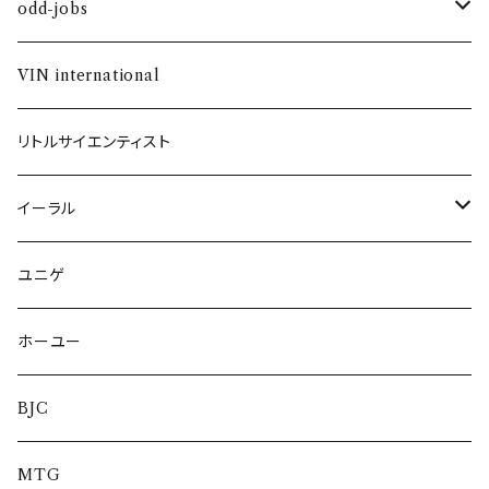
コスメティック
odd-jobs
ヘアケア
シャンプー＆トリートメント
VIN international
ネイル
リトルサイエンティスト
イーラル
スカルプケア
ユニゲ
ホーユー
BJC
MTG