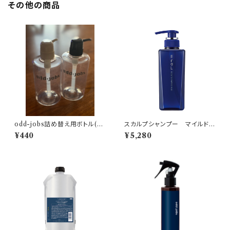
その他の商品
odd-jobs詰め替え用ボトル(ブ
スカルプシャンプー マイルド4
ラック)
00ml［医薬部外品］
¥440
¥5,280