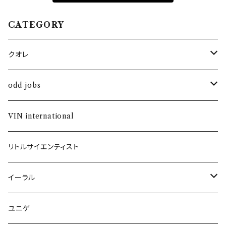
CATEGORY
クオレ
コスメティック
odd-jobs
ヘアケア
シャンプー＆トリートメント
VIN international
ネイル
リトルサイエンティスト
イーラル
スカルプケア
ユニゲ