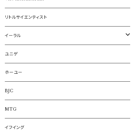
ネイル
リトルサイエンティスト
イーラル
スカルプケア
ユニゲ
ホーユー
BJC
MTG
イフイング